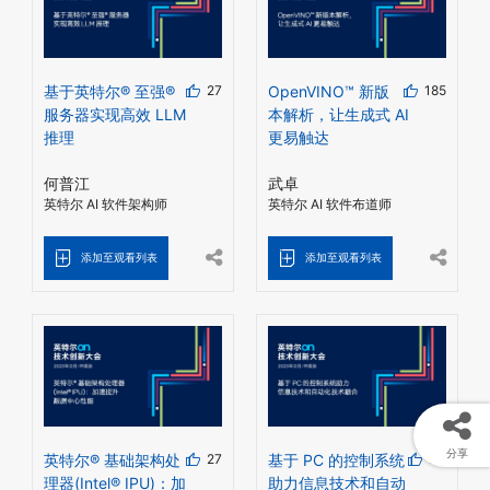
基于英特尔® 至强®
27
OpenVINO™ 新版
185
服务器实现高效 LLM
本解析，让生成式 AI
推理
更易触达
何普江
武卓
英特尔 AI 软件架构师
英特尔 AI 软件布道师
添加至观看列表
添加至观看列表
分享
英特尔® 基础架构处
27
基于 PC 的控制系统
30
理器(Intel® IPU)：加
助力信息技术和自动