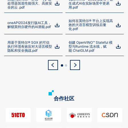
处理器筑造性能强大、高效安
生成式AI在实际场景中更易
全的云 .pdf
用.pdf
如何在英特尔® 平台上实现高
oneAPI2024发行版AI工具，
效的大语言模型训练后量
解锁英特尔硬件的AI潜能.pdf
化.pdf
用基于英特尔® SGX 的可信
创建 OpenVINO™ Stateful 模
执行环境有效应对大语言模型
型与Runtime 流水线，赋
隐私和安全挑战.pdf
能 ChatGLM.pdf
合作社区