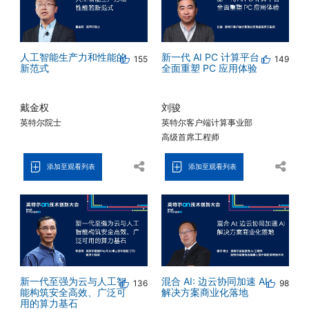
人工智能生产力和性能的
新一代 AI PC 计算平台，
155
149
新范式
全面重塑 PC 应用体验
戴金权
刘骏
英特尔院士
英特尔客户端计算事业部
高级首席工程师
添加至观看列表
添加至观看列表
新一代至强为云与人工智
混合 AI: 边云协同加速 AI
136
98
能构筑安全高效、广泛可
解决方案商业化落地
用的算力基石