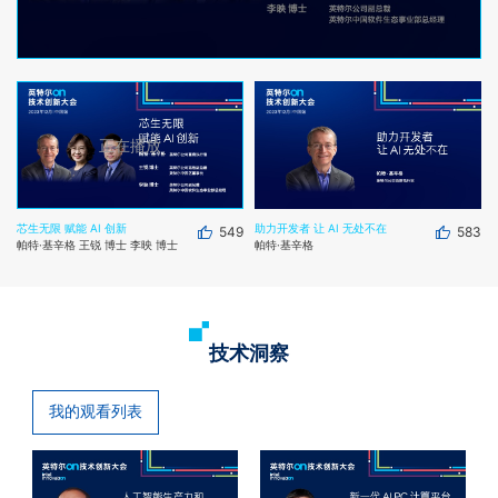
芯生无限 赋能 AI 创新
助力开发者 让 AI 无处不在
549
583
帕特·基辛格 王锐 博士 李映 博士
帕特·基辛格
技术洞察
我的观看列表